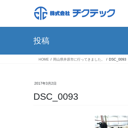
コ
ナ
ン
ビ
テ
ゲ
ン
ー
ツ
シ
へ
ョ
投稿
ス
ン
キ
に
ッ
移
HOME
岡山県井原市に行ってきました。
DSC_0093
プ
動
2017年3月2日
DSC_0093