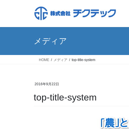
コ
ナ
ン
ビ
テ
ゲ
ン
ー
ツ
シ
へ
ョ
メディア
ス
ン
キ
に
ッ
移
HOME
メディア
top-title-system
プ
動
2016年9月22日
top-title-system