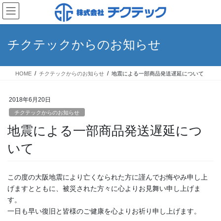
コ
ナ
ン
ビ
テ
ゲ
ン
ー
チクテックからのお知らせ
ツ
シ
へ
ョ
ス
ン
HOME
チクテックからのお知らせ
地震による一部商品発送遅延について
キ
に
ッ
移
プ
動
2018年6月20日
チクテックからのお知らせ
地震による一部商品発送遅延につ
いて
この度の大阪地震により亡くなられた方に謹んでお悔やみ申し上
げますとともに、被災された方々に心よりお見舞い申し上げま
す。
一日も早い復旧と皆様のご健康を心よりお祈り申し上げます。