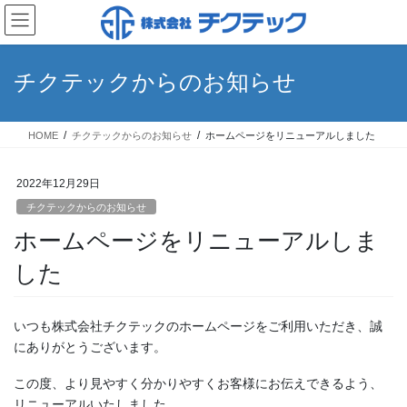
コ
ナ
ン
ビ
テ
ゲ
ン
ー
チクテックからのお知らせ
ツ
シ
へ
ョ
ス
ン
HOME
チクテックからのお知らせ
ホームページをリニューアルしました
キ
に
ッ
移
プ
動
2022年12月29日
チクテックからのお知らせ
ホームページをリニューアルしま
した
いつも株式会社チクテックのホームページをご利用いただき、誠
にありがとうございます。
この度、より見やすく分かりやすくお客様にお伝えできるよう、
リニューアルいたしました。