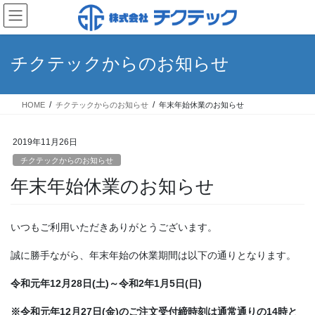
コ
ナ
ン
ビ
テ
ゲ
ン
ー
チクテックからのお知らせ
ツ
シ
へ
ョ
ス
ン
HOME
チクテックからのお知らせ
年末年始休業のお知らせ
キ
に
ッ
移
プ
動
2019年11月26日
チクテックからのお知らせ
年末年始休業のお知らせ
いつもご利用いただきありがとうございます。
誠に勝手ながら、年末年始の休業期間は以下の通りとなります。
令和元年12月28日(土)～令和2年1月5日(日)
※令和元年12月27日(金)のご注文受付締時刻は通常通りの14時と