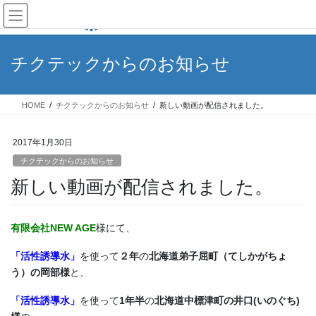
コ
ナ
ン
ビ
テ
ゲ
ン
ー
チクテックからのお知らせ
ツ
シ
へ
ョ
ス
ン
HOME
チクテックからのお知らせ
新しい動画が配信されました。
キ
に
ッ
移
プ
動
2017年1月30日
チクテックからのお知らせ
新しい動画が配信されました。
有限会社NEW AGE
様にて、
「活性誘導水」
を使って
２年
の
北海道弟子屈町（てしかがちょ
う）の岡部様
と、
「活性誘導水」
を使って
1年半
の
北海道中標津町の井口(いのぐち)