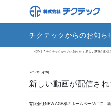
コ
ナ
ン
ビ
テ
ゲ
ン
ー
ツ
シ
へ
ョ
チクテックからのお知ら
ス
ン
キ
に
ッ
移
HOME
チクテックからのお知らせ
新しい動画が配信
プ
動
2017年6月29日
新しい動画が配信され
有限会社NEW AGE様のホームページにて、