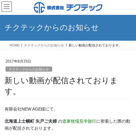
コ
ナ
ン
ビ
テ
ゲ
ン
ー
チクテックからのお知らせ
ツ
シ
へ
ョ
ス
ン
HOME
チクテックからのお知らせ
新しい動画が配信されております。
キ
に
ッ
移
プ
動
2017年8月25日
チクテックからのお知らせ
新しい動画が配信されておりま
す。
有限会社NEW AGE様にて、
北海道上士幌町 矢戸ご夫婦
の
道東牧場見学旅行
に密着した際の動
画が配信されております。