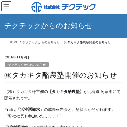
コ
ナ
ン
ビ
テ
ゲ
ン
ー
チクテックからのお知らせ
ツ
シ
へ
ョ
ス
ン
HOME
チクテックからのお知らせ
㈱タカキタ酪農塾開催のお知らせ
キ
に
ッ
移
プ
動
2016年11月9日
チクテックからのお知らせ
㈱タカキタ酪農塾開催のお知らせ
（株）タカキタ様主催の
【タカキタ酪農塾】
が北海道 阿寒湖にて
開催されます。
当日は「
活性誘導水
」の成果報告会と、懇親会が開かれます。
（弊社社長も参加いたします！）