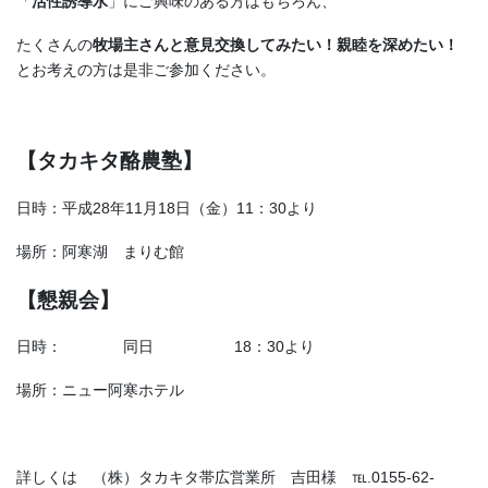
「
活性誘導水
」にご興味のある方はもちろん、
たくさんの
牧場主さんと意見交換してみたい！親睦を深めたい！
とお考えの方は是非ご参加ください。
【タカキタ酪農塾】
日時：平成28年11月18日（金）11：30より
場所：阿寒湖 まりむ館
【懇親会】
日時： 同日 18：30より
場所：ニュー阿寒ホテル
詳しくは （株）タカキタ帯広営業所 吉田様 ℡.0155-62-