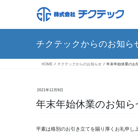
コ
ナ
ン
ビ
テ
ゲ
ン
ー
ツ
シ
へ
ョ
チクテックからのお知ら
ス
ン
キ
に
ッ
移
HOME
チクテックからのお知らせ
年末年始休業のお
プ
動
2021年12月9日
年末年始休業のお知ら
平素は格別のお引き立てを賜り厚くお礼申し