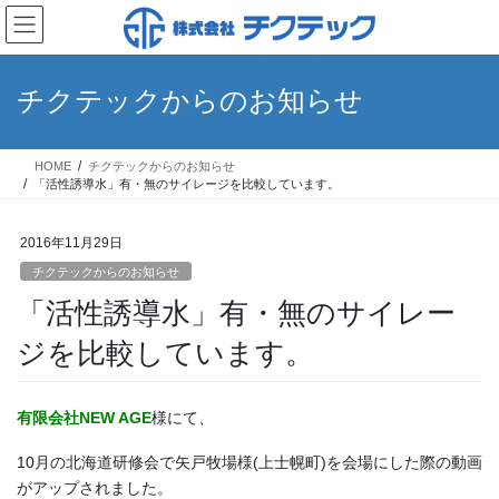
コ
ナ
ン
ビ
テ
ゲ
ン
ー
チクテックからのお知らせ
ツ
シ
へ
ョ
ス
ン
HOME
チクテックからのお知らせ
キ
に
「活性誘導水」有・無のサイレージを比較しています。
ッ
移
プ
動
2016年11月29日
チクテックからのお知らせ
「活性誘導水」有・無のサイレー
ジを比較しています。
有限会社NEW AGE
様にて、
10月の北海道研修会で矢戸牧場様(上士幌町)を会場にした際の動画
がアップされました。